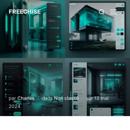
Aller
Rechercher :
FREECHISE
au
PERMUT
contenu
Publié
par
Charles
dans
Non classé
sur
13 mai
le
2024