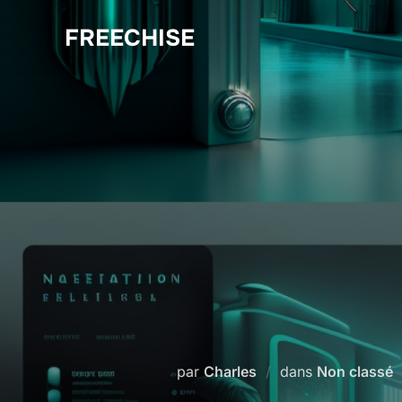
Aller
FREECHISE
au
contenu
par
Charles
dans
Non classé