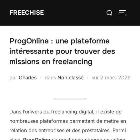
Aller
Rechercher :
FREECHISE
au
PERMUT
contenu
ProgOnline : une plateforme
intéressante pour trouver des
missions en freelancing
Publié
par
Charles
dans
Non classé
sur
2 mars 2026
le
Dans l’univers du freelancing digital, il existe de
nombreuses plateformes permettant de mettre en
relation des entreprises et des prestataires. Parmi
elles,
ProgOnline
se positionne comme un acteur