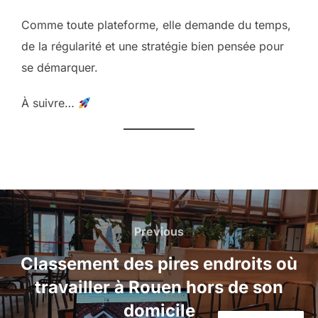
Comme toute plateforme, elle demande du temps,
de la régularité et une stratégie bien pensée pour
se démarquer.
À suivre…
Navigation
de
Previous
Previous
l’article
Classement des pires endroits où
travailler à Rouen hors de son
domicile