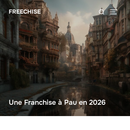
Aller
Rechercher :
FREECHISE
au
PERMUT
contenu
Une Franchise à Pau en 2026