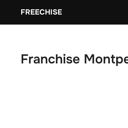
Aller
FREECHISE
au
contenu
Franchise Montpel