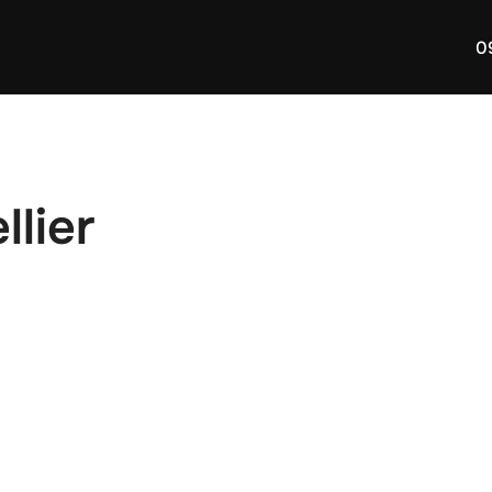
0
lier