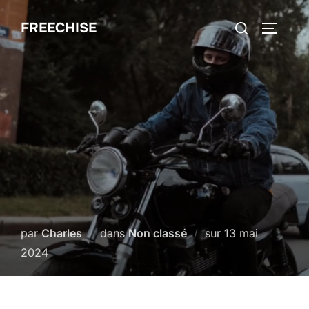
Aller
Rechercher :
FREECHISE
au
PERMUT
contenu
Publié
par
Charles
dans
Non classé
sur
13 mai
le
2024