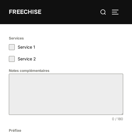
Aller
Rechercher :
FREECHISE
au
PERMUT
contenu
Services
Service 1
Service 2
Notes complémentaires
0 / 180
Préfixe